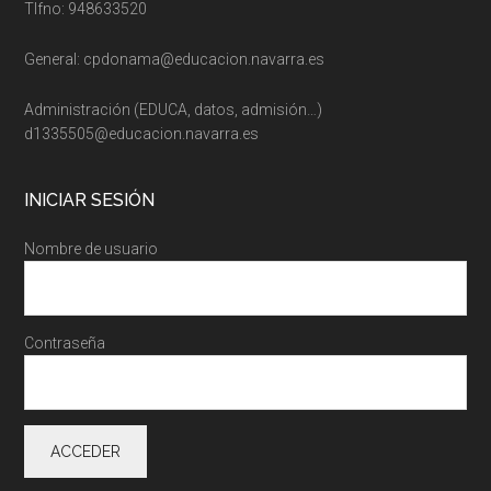
Tlfno: 948633520
General: cpdonama@educacion.navarra.es
Administración (EDUCA, datos, admisión…)
d1335505@educacion.navarra.es
INICIAR SESIÓN
Nombre de usuario
Contraseña