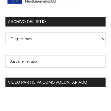
ARCHIVO DEL SITIO
Archivo
del
sitio
Buscar
en
el
sitio...
VÍDEO PARTICIPA COMO VOLUNTARIADO