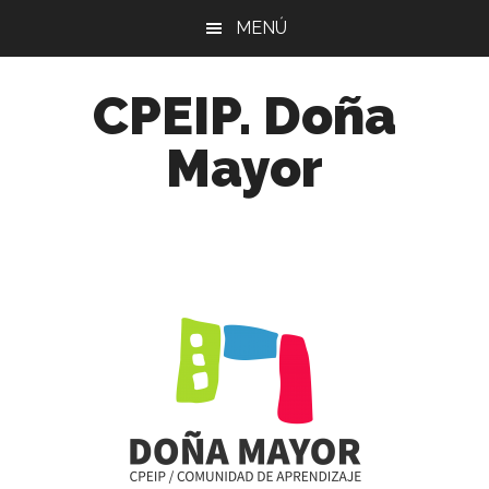
Skip
Skip
Skip
MENÚ
to
to
to
main
primary
footer
CPEIP. Doña
content
sidebar
Mayor
Comunidad
de
Aprendizaje