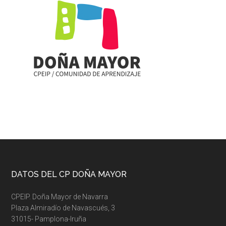
Footer
DATOS DEL CP DOÑA MAYOR
CPEIP. Doña Mayor de Navarra
Plaza Almiradío de Navascués, 3
31015- Pamplona-Iruña