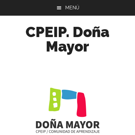
Skip
Skip
Skip
MENÚ
to
to
to
main
primary
footer
CPEIP. Doña
content
sidebar
Mayor
Comunidad
de
Aprendizaje