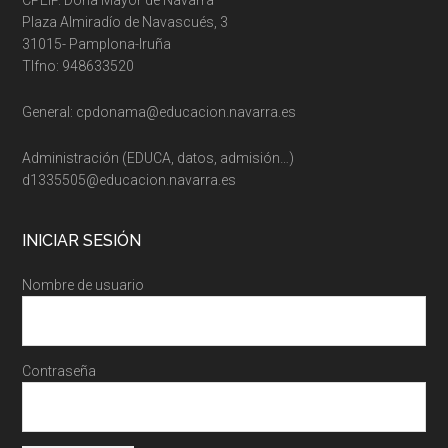
CPEIP. Doña Mayor de Navarra
Plaza Almiradío de Navascués, 3
31015- Pamplona-Iruña
Tlfno: 948633520
General: cpdonama@educacion.navarra.es
Administración (EDUCA, datos, admisión…)
d1335505@educacion.navarra.es
INICIAR SESIÓN
Nombre de usuario
Contraseña