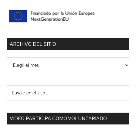
ARCHIVO DEL SITIO
Archivo
del
sitio
Buscar
en
el
sitio...
VÍDEO PARTICIPA COMO VOLUNTARIADO