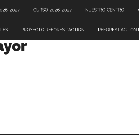
026-2027
CURSO 2026-2027
NUESTRO CENTRO
LES
PROYECTO REFOREST´ACTION
REFOREST´ACTION 
ayor