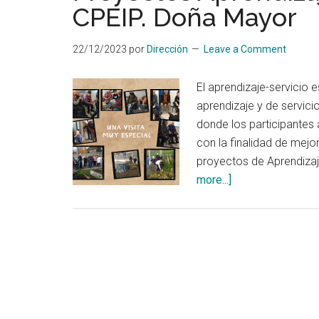
CPEIP. Doña Mayor
medios
de
22/12/2023
por
Dirección
Leave a Comment
comunicación
del
El aprendizaje-servicio
Proyecto
aprendizaje y de servici
Ezkaba
donde los participantes 
Reforest
con la finalidad de mejo
´action
proyectos de Aprendizaj
about
more...]
Proyectos
Aprendizaje
y
Servicio
en
el
CPEIP.