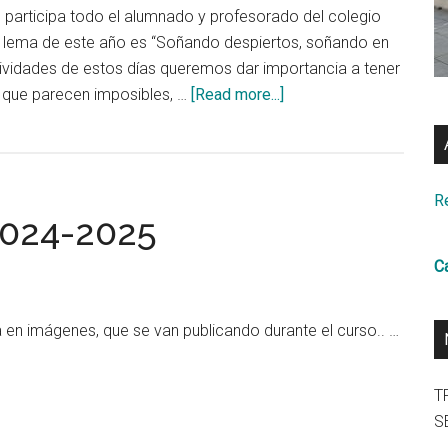
e participa todo el alumnado y profesorado del colegio
l lema de este año es “Soñando despiertos, soñando en
ividades de estos días queremos dar importancia a tener
about
s que parecen imposibles, …
[Read more...]
Jornadas
Culturales
2025
Re
 2024-2025
C
a en imágenes, que se van publicando durante el curso.. …
T
S