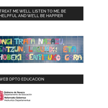
TREAT ME WELL, LISTEN TO ME, BE
HELPFUL AND WE’LL BE HAPPIER
WEB DPTO EDUCACION
izando