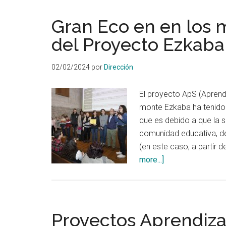
Gran Eco en en los
del Proyecto Ezkaba
02/02/2024
por
Dirección
El proyecto ApS (Aprendi
monte Ezkaba ha tenido
que es debido a que la s
comunidad educativa, de 
(en este caso, a partir d
about
more...]
Gran
Eco
en
en
Proyectos Aprendizaj
los