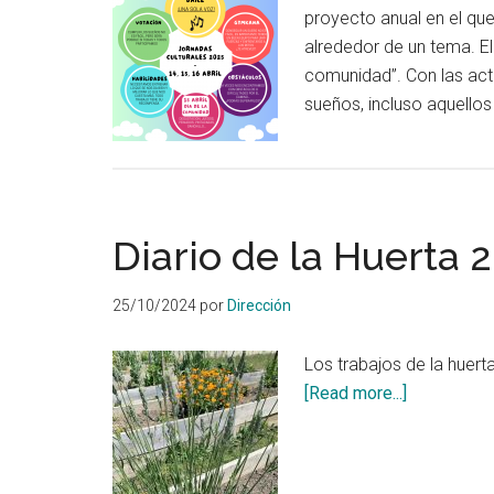
proyecto anual en el qu
alrededor de un tema. E
comunidad”. Con las act
sueños, incluso aquello
Diario de la Huerta
25/10/2024
por
Dirección
Los trabajos de la huert
about
[Read more...]
Diario
de
la