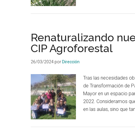
Huerta
2024-
2025
Renaturalizando nues
CIP Agroforestal
26/03/2024
por
Dirección
Tras las necesidades ob
de Transformación de Pa
Mayor en un espacio part
2022. Consideramos que e
en las aulas, sino que 