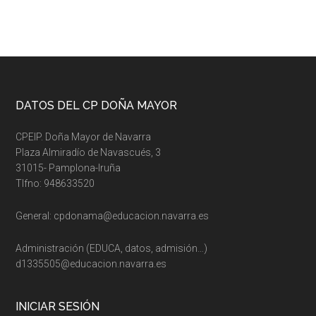
Footer
DATOS DEL CP DOÑA MAYOR
CPEIP. Doña Mayor de Navarra
Plaza Almiradío de Navascués, 3
31015- Pamplona-Iruña
Tlfno: 948633520
General: cpdonama@educacion.navarra.es
Administración (EDUCA, datos, admisión…)
d1335505@educacion.navarra.es
INICIAR SESIÓN