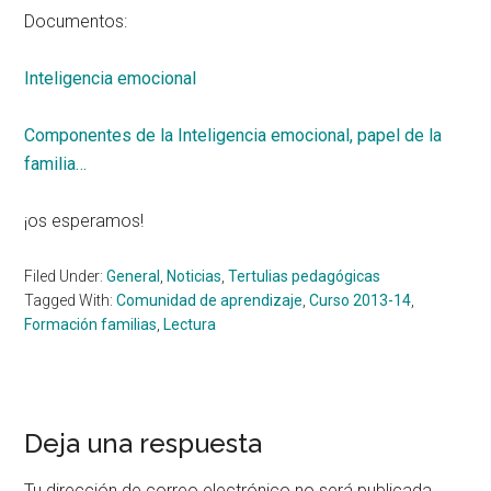
Documentos:
Inteligencia emocional
Componentes de la Inteligencia emocional, papel de la
familia…
¡os esperamos!
Filed Under:
General
,
Noticias
,
Tertulias pedagógicas
Tagged With:
Comunidad de aprendizaje
,
Curso 2013-14
,
Formación familias
,
Lectura
Reader
Deja una respuesta
Interactions
Tu dirección de correo electrónico no será publicada.