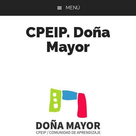
Skip
Skip
Skip
MENÚ
to
to
to
main
primary
footer
CPEIP. Doña
content
sidebar
Mayor
Comunidad
de
Aprendizaje