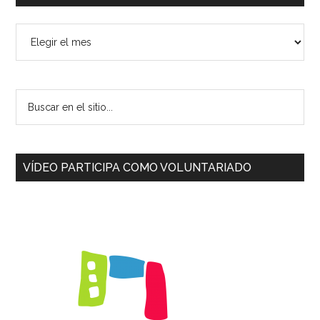
Archivo
del
sitio
Buscar
en
el
sitio...
VÍDEO PARTICIPA COMO VOLUNTARIADO