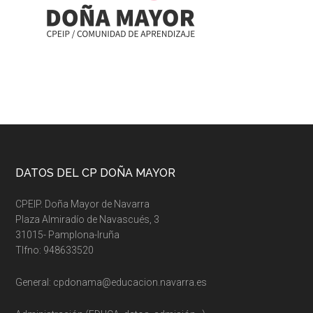
Footer
DATOS DEL CP DOÑA MAYOR
CPEIP. Doña Mayor de Navarra
Plaza Almiradío de Navascués, 3
31015- Pamplona-Iruña
Tlfno: 948633520
General: cpdonama@educacion.navarra.es