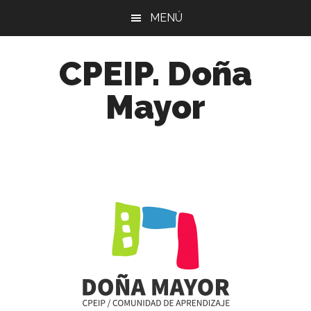
Skip
Skip
Skip
MENÚ
to
to
to
main
primary
footer
CPEIP. Doña
content
sidebar
Mayor
Comunidad
de
Aprendizaje